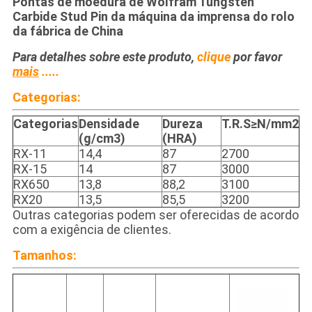
Pontas de moedura de Wolfram Tungsten
Carbide Stud Pin da máquina da imprensa do rolo
da fábrica de China
Para detalhes sobre este produto,
clique
por favor
mais
.....
Categorias:
Categorias
Densidade
Dureza
T.R.S≥N/mm2
(g/cm3)
(HRA)
RX-11
14,4
87
2700
RX-15
14
87
3000
RX650
13,8
88,2
3100
RX20
13,5
85,5
3200
Outras categorias podem ser oferecidas de acordo
com a exigência de clientes.
Tamanhos: