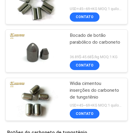
USD+45~69+KG MOQ:1 quilograma
CONTATO
Bocado de botão
parabólico do carboneto
36.89$-45.68$/kg MOQ:1 KG
CONTATO
Widia cimentou
inserções do carboneto
de tungstênio
USD+45~69+KG MOQ:1 quilograma
CONTATO
Botões do carboneto de tungstênio