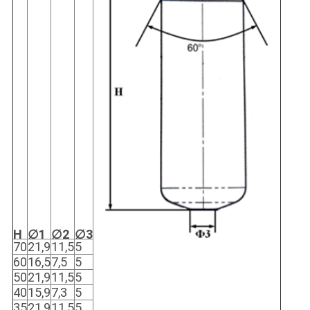
H
∅1
∅2
∅3
70
21,9
11,5
5
60
16,5
7,5
5
50
21,9
11,5
5
40
15,9
7,3
5
35
21,9
11,5
5