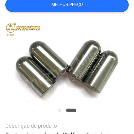
MELHOR PREÇO
DO
SITE
PRIVACY
POLICY
Descrição de produto