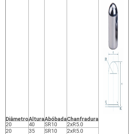
Diâmetro
Altura
Abóbada
Chanfradura
20
40
SR10
2xR5.0
20
35
SR10
2xR5.0