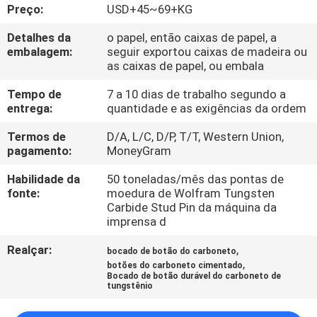
CONTROLE
Preço:
USD+45~69+KG
DA
Detalhes da
o papel, então caixas de papel, a
embalagem:
seguir exportou caixas de madeira ou
QUALIDADE
as caixas de papel, ou embala
Tempo de
7 a 10 dias de trabalho segundo a
CONTACTE-
entrega:
quantidade e as exigências da ordem
NOS
Termos de
D/A, L/C, D/P, T/T, Western Union,
pagamento:
MoneyGram
NOTÍCIA
Habilidade da
50 toneladas/mês das pontas de
fonte:
moedura de Wolfram Tungsten
Carbide Stud Pin da máquina da
PEÇA
imprensa d
UMAS
Realçar:
,
bocado de botão do carboneto
CITAÇÕES
,
botões do carboneto cimentado
Bocado de botão durável do carboneto de
tungstênio
MAPA