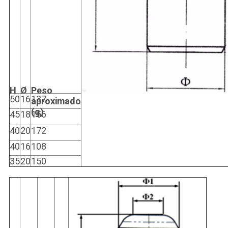
H
Ø
Peso
50
16
137
aproximado
(g)
45
18
156
40
20
172
40
16
108
35
20
150