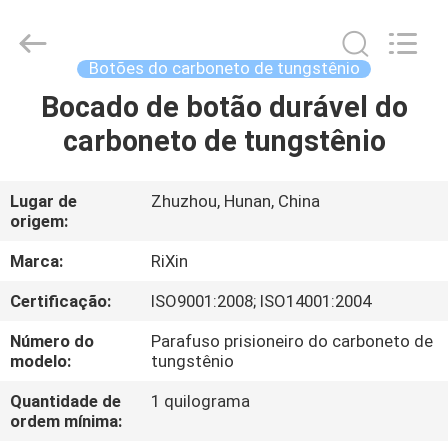
Zhuzhou
Mingri
Cemented
Carbide
Co.,
Botões do carboneto de tungstênio
Ltd..
All
Bocado de botão durável do
CASA
Rights
Reserved.
carboneto de tungstênio
PRODUTOS
Lugar de
Zhuzhou, Hunan, China
origem:
SOBRE
NÓS
Marca:
RiXin
Certificação:
ISO9001:2008; ISO14001:2004
EXCURSÃO
Número do
Parafuso prisioneiro do carboneto de
DA
modelo:
tungstênio
FÁBRICA
Quantidade de
1 quilograma
ordem mínima: