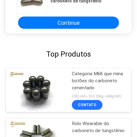
carboneto de tungstênio
Continue
Top Produtos
Categoria Mk8 que mina
botões do carboneto
cimentado
USD+65~32+10kg~60kg MOQ:5KG
CONTATO
Rolo Wearable do
carboneto de tungstênio