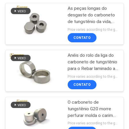
As peças longas do
36
desgaste do carboneto
Anel do carboneto
de tungstênio da vida,
produtos do carboneto
Price varies according to the grade,weight and size MOQ:1 quilograma
de tungstênio
de tungstênio vestem
CONTATO
Resisitant
Anéis do rolo da liga do
carboneto de tungstênio
para o Rebar laminado a
62
alta temperatura e pre -
Price varies according to the grade,weight and size MOQ:1 quilograma
Botões do
aço de terminação
CONTATO
carboneto de
O carboneto de
tungstênio
tungstênio G20 morre
perfurar molda o carimbo
das peças longas do
Price varies according to the grade,weight and size MOQ:1 quilograma
desgaste da vida dos