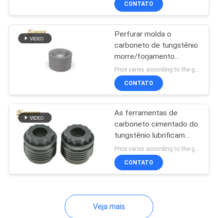
CONTATO
39
moldes
Cortador do
Perfurar molda o
protetor
carboneto de tungstênio
morre/forjamento
durável molda dados de
Price varies according to the grade,weight and size MOQ:1 quilograma
forjadura quentes
CONTATO
68
As ferramentas de
carboneto cimentado do
Inserções do
tungstênio lubrificam
pulverizam a longa vida
carboneto de
Price varies according to the grade,weight and size MOQ:10pcs
da dureza do bocal 89
CONTATO
tungstênio
HRA
Veja mais
28