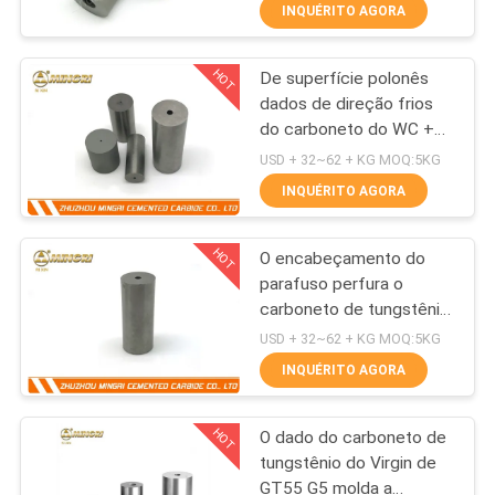
CONTROLE
INQUÉRITO AGORA
DA
HOT
De superfície polonês
QUALIDADE
81
dados de direção frios
do carboneto do WC +
Placa do carboneto
CONTACTE-
do CO
USD + 32~62 + KG MOQ:5KG
de tungstênio
NOS
INQUÉRITO AGORA
HOT
O encabeçamento do
NOTÍCIA
parafuso perfura o
carboneto de tungstênio
77
PEÇA
morre
USD + 32~62 + KG MOQ:5KG
Parafusos
UMAS
INQUÉRITO AGORA
CITAÇÕES
prisioneiros do
HOT
O dado do carboneto de
carboneto de
tungstênio do Virgin de
MAPA
GT55 G5 molda a