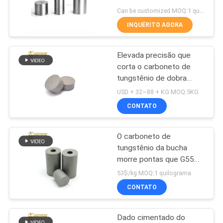
tungstênio para
perfuração carimbando o
DO
Can be customized MOQ:1 quilograma
dado frio do título
INQUÉRITO AGORA
HPGR
SITE
116
Lâmina de cortador
Elevada precisão que
PRIVACY
corta o carboneto de
do carboneto de
POLICY
tungstênio de dobra
forte do TC da
tungstênio
USD + 32~88 + KG MOQ:5KG
resistência que dirige
CONTATO
dados
O carboneto de
44
tungstênio da bucha
Carboneto de
morre pontas que G55
ligam duramente o metal
53$/kg MOQ:1 quilograma
tungstênio Rod
para a indústria do
CONTATO
prendedor
Dado cimentado do