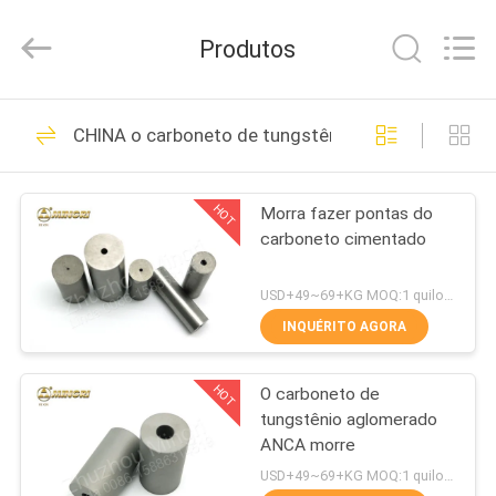
Zhuzhou
Mingri
Cemented
Produtos
Carbide
Co.,
Ltd..
All
CASA
Rights
156
Reserved.
CHINA o carboneto de tungstênio morre
o carboneto de
PRODUTOS
tungstênio morre
HOT
Morra fazer pontas do
carboneto cimentado
SOBRE
NÓS
USD+49~69+KG MOQ:1 quilograma
INQUÉRITO AGORA
93
EXCURSÃO
Tiras do carboneto
HOT
O carboneto de
DA
tungstênio aglomerado
FÁBRICA
de tungstênio
ANCA morre
USD+49~69+KG MOQ:1 quilograma