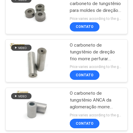
carboneto de tungstênio
para moldes de direção
97
frios de carimbo de
Price varies according to the grade,weight and size MOQ:1 quilograma
perfuração
Pontas da serra do
CONTATO
carboneto de
O carboneto de
tungstênio
tungstênio de direção
frio morre perfurar
carimbando moldes
Price varies according to the grade,weight and size MOQ:1 quilograma
veste a resistência
CONTATO
58
pontas do
O carboneto de
tungstênio ANCA da
carboneto de
aglomeração morre
tungstênio
moldes das placas dos
Price varies according to the grade,weight and size MOQ:1 quilograma
dados de carimbo do
CONTATO
carboneto cimentado