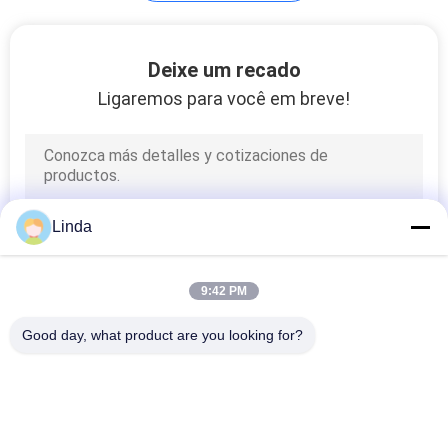
Pontas soldadas
Deixe um recado
carboneto
Ligaremos para você em breve!
18
Linda
Carboneto de
tungstênio feito sob
9:42 PM
encomenda
Good day, what product are you looking for?
Categorias populares
Todos
29
O Carboneto De 
Tiras Do Carboneto 