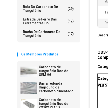
Ma
Bola Do Carboneto De
(29)
Tungstênio
T
Estrada De Ferro Das
(12)
De
Ferramentas Do ...
Bucha De Carboneto De
(17)
Descr
Tungstênio
OD3-1
Os Melhores Produtos
comp
Categ
Carboneto de
tungstênio Rod do
OEM H6
Categ
Barra redonda
YL50
Unground de
carboneto cimentado
Carboneto de
tungstênio Rod de
YG10X YL10.2