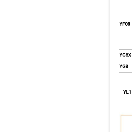
YF08
YG6X
YG8
YL1