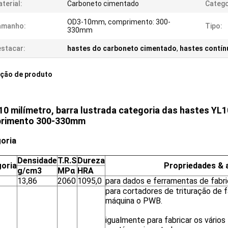
terial:
Carboneto cimentado
Catego
OD3-10mm, comprimento: 300-
amanho:
Tipo:
330mm
stacar:
hastes do carboneto cimentado
,
hastes contín
ição de produto
0 milímetro, barra lustrada categoria das hastes YL
rimento 300-330mm
oria
Densidade
T.R.S
Dureza
oria
Propriedades & 
g/cm3
MPα
HRA
13,86
2060
1095,0
para dados e ferramentas de fabr
para cortadores de trituração de f
máquina o PWB.
igualmente para fabricar os vários