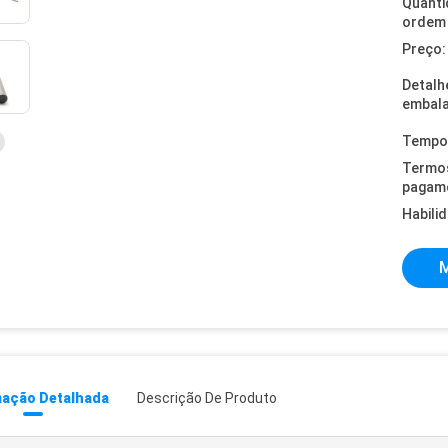
Quanti
ordem 
Preço:
Detalh
embal
Tempo 
Termo
pagam
Habili
M
mação Detalhada
Descrição De Produto