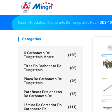
Casa
Produtos
Carboneto De Tungstênio Rod
OD3-10
Categorias
O Carboneto De
(120)
Tungstênio Morre
Tiras Do Carboneto De
(88)
Tungstênio
Placa Do Carboneto De
(76)
Tungstênio
Parafusos Prisioneiros
(75)
Do Carboneto De ...
Lâmina De Cortador Do
(111)
Carboneto De ...