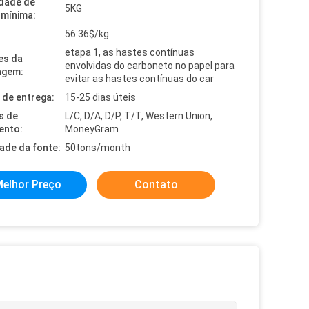
dade de
5KG
mínima:
56.36$/kg
etapa 1, as hastes contínuas
es da
envolvidas do carboneto no papel para
agem:
evitar as hastes contínuas do car
de entrega:
15-25 dias úteis
s de
L/C, D/A, D/P, T/T, Western Union,
ento:
MoneyGram
dade da fonte:
50tons/month
elhor Preço
Contato