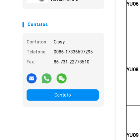
YU06
Contatos
Contatos:
Cissy
Telefone:
0086-17336697295
Fax:
86-731-22778510
YU08
Contato
YU09