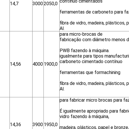
contínuo cimentados
14,7
3000
2050,0
ferramentas de carboneto para fa
fibra de vidro, madeira, plásticos, 
Al.
para micro-brocas de
fabricação com diâmetro menos 
PWB fazendo à máquina.
igualmente para tipos manufacturi
carboneto cimentado contínuo
14,56
4000
1900,0
ferramentas que formachining
fibra de vidro, madeira, plásticos, 
Al.
para fabricar micro brocas para f
É igualmente apropriado para fabric
vidro fazendo à máquina,
14,36
3900
1950,0
madeira, plásticos, papel e bronze,