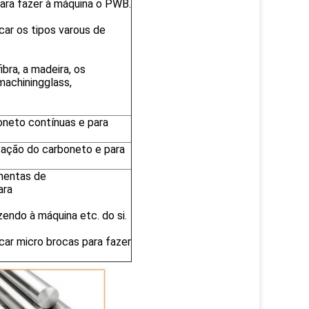
para fazer à máquina o PWB.
car os tipos varous de
bra, a madeira, os
machiningglass,
oneto contínuas e para
cação do carboneto e para
amentas de
ara
azendo à máquina etc. do si.
car micro brocas para fazer