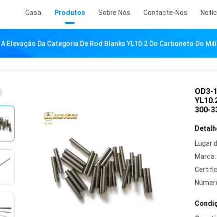
Casa
Produtos
Sobre Nós
Contacte-Nos
Notíc
 A Elevação Da Categoria De Rod Blanks YL10.2 Do Carboneto Do M
OD3-1
YL10.
300-3
Detalh
Lugar 
Marca:
Certifi
Número
Condiç