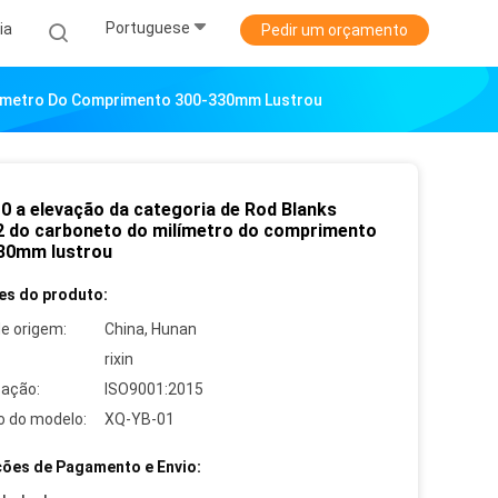
Portuguese
ia
Pedir um orçamento
ilímetro Do Comprimento 300-330mm Lustrou
0 a elevação da categoria de Rod Blanks
2 do carboneto do milímetro do comprimento
30mm lustrou
es do produto:
de origem:
China, Hunan
rixin
cação:
ISO9001:2015
 do modelo:
XQ-YB-01
ões de Pagamento e Envio: