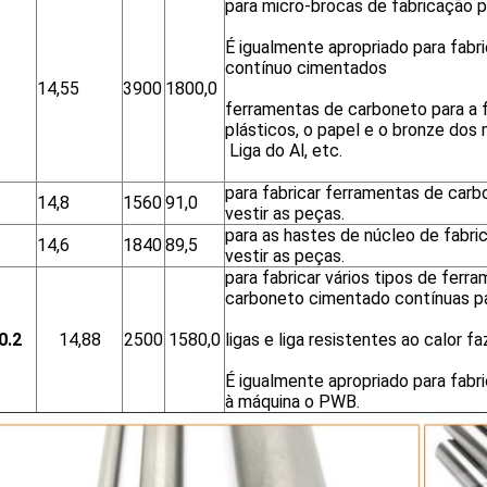
para micro-brocas de fabricação 
É igualmente apropriado para fabri
contínuo cimentados
14,55
3900
1800,0
ferramentas de carboneto para a fi
plásticos, o papel e o bronze dos 
Liga do Al, etc.
para fabricar ferramentas de carb
14,8
1560
91,0
vestir as peças.
para as hastes de núcleo de fabri
14,6
1840
89,5
vestir as peças.
para fabricar vários tipos de ferr
carboneto cimentado contínuas p
0.2
14,88
2500
1580,0
ligas e liga resistentes ao calor f
É igualmente apropriado para fabri
à máquina o PWB.