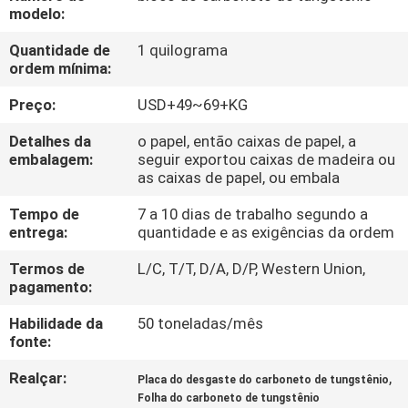
CONTROLE
modelo:
DA
Quantidade de
1 quilograma
ordem mínima:
QUALIDADE
Preço:
USD+49~69+KG
CONTACTE-
Detalhes da
o papel, então caixas de papel, a
NOS
embalagem:
seguir exportou caixas de madeira ou
as caixas de papel, ou embala
Tempo de
7 a 10 dias de trabalho segundo a
NOTÍCIA
entrega:
quantidade e as exigências da ordem
Termos de
L/C, T/T, D/A, D/P, Western Union,
PEÇA
pagamento:
UMAS
Habilidade da
50 toneladas/mês
CITAÇÕES
fonte:
Realçar:
,
Placa do desgaste do carboneto de tungstênio
MAPA
Folha do carboneto de tungstênio