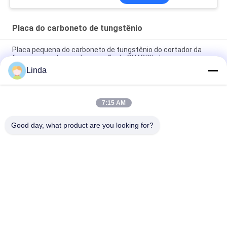
Placa do carboneto de tungstênio
Placa pequena do carboneto de tungstênio do cortador da
faca para cortar a aglomeração do QUADRIL do uso
Linda
Barra pequena do corte de borda afiada das facas da placa do
carboneto de tungstênio do tamanho de grão YL10.2 fina
7:15 AM
Vista - a placa resistente do cortador do carboneto
cimentado para a maquinaria de Woodworking com furos
Good day, what product are you looking for?
Categorias populares
Todos
O Carboneto De 
Tiras Do Carboneto 
Tungstênio Morre
De Tungstênio
Placa Do Carboneto 
Parafusos 
De Tungstênio
Prisioneiros Do 
Carboneto De 