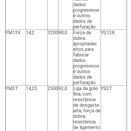
dados
progressivos
e outros
dados de
perfuração.
YM13X
14,2
3200
90,0
Força de
YG13X
dobra,
apropriadas
altos para
fabricar
dados
progressivos
e outros
dados de
perfuração.
YM2T
14,25
2500
92,0
Liga da grão
YS2T
fina, com
resistência
de desgaste
alta, força de
dobra,
resistência
de ligamento