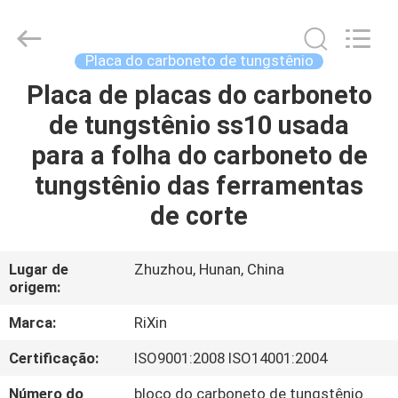
Zhuzhou
Mingri
Cemented
Carbide
Co.,
Placa do carboneto de tungstênio
Ltd..
All
Placa de placas do carboneto
CASA
Rights
Reserved.
de tungstênio ss10 usada
PRODUTOS
para a folha do carboneto de
tungstênio das ferramentas
SOBRE
de corte
NÓS
Lugar de
Zhuzhou, Hunan, China
origem:
EXCURSÃO
DA
Marca:
RiXin
FÁBRICA
Certificação:
ISO9001:2008 ISO14001:2004
Número do
bloco do carboneto de tungstênio