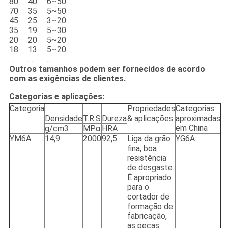
80
40
6~50
70
35
5~50
45
25
3~20
35
19
5~30
20
20
5~20
18
13
5~20
…
…
…
Outros tamanhos podem ser fornecidos de acordo
com as exigências de clientes.
Categorias e aplicações:
Categoria
Propriedades
Categorias
Densidade
T.R.S
Dureza
& aplicações
aproximadas
em China
g/cm3
MPα
HRA
YM6A
14,9
2000
92,5
Liga da grão
YG6A
fina, boa
resistência
de desgaste.
É apropriado
para o
cortador de
formação de
fabricação,
as peças