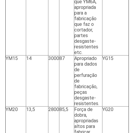
que YM6A,
apropriada
para a
fabricação
que faz o
cortador,
partes
desgaste-
resistentes
etc.
YM15
14
3000
87
Apropriado
YG15
para dados
de
perfuração
de
fabricação,
peças
desgaste-
resistentes.
YM20
13,5
2800
85,5
Força de
YG20
dobra,
apropriadas
altos para
fabricar