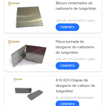
Blocos cimentados do
carboneto de tungstênio
USD+49~69+KG MOQ:1 quilograma
CONTATO
Placa lustrada do
desgaste do carboneto
de tungstênio
USD+49~69+KG MOQ:1 quilograma
CONTATO
K10 K20 Chapas de
desgaste de carburo de
tungstênio
As per technical requirements MOQ:5KG
CONTATO