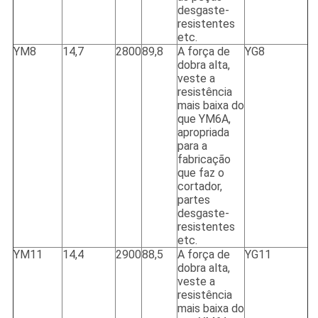
desgaste-
resistentes
etc.
YM8
14,7
2800
89,8
A força de
YG8
dobra alta,
veste a
resistência
mais baixa do
que YM6A,
apropriada
para a
fabricação
que faz o
cortador,
partes
desgaste-
resistentes
etc.
YM11
14,4
2900
88,5
A força de
YG11
dobra alta,
veste a
resistência
mais baixa do