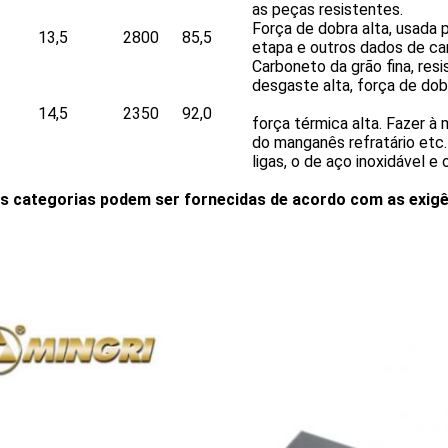
as peças resistentes.
Força de dobra alta, usada 
13,5
2800
85,5
etapa e outros dados de ca
Carboneto da grão fina, resi
desgaste alta, força de dobr
14,5
2350
92,0
força térmica alta. Fazer à
do manganês refratário etc
ligas, o de aço inoxidável e o
s categorias podem ser fornecidas de acordo com as exigên