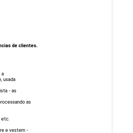
ias de clientes.
 a
e, usada
ista - as
 processando as
 etc.
re e vestem -