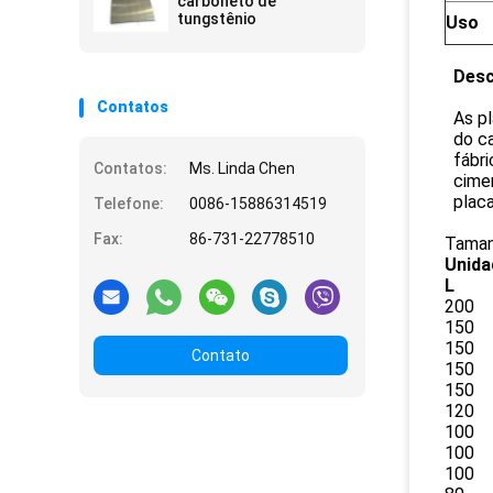
carboneto de
tungstênio
Uso
Desc
Contatos
As p
do c
fábr
Contatos:
Ms. Linda Chen
cime
placa
Telefone:
0086-15886314519
Fax:
86-731-22778510
Taman
Unida
L
200
150
150
Contato
150
150
120
100
100
100