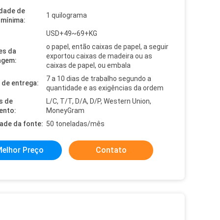
dade de
1 quilograma
mínima:
USD+49~69+KG
o papel, então caixas de papel, a seguir
es da
exportou caixas de madeira ou as
agem:
caixas de papel, ou embala
7 a 10 dias de trabalho segundo a
de entrega:
quantidade e as exigências da ordem
s de
L/C, T/T, D/A, D/P, Western Union,
ento:
MoneyGram
dade da fonte:
50 toneladas/mês
elhor Preço
Contato