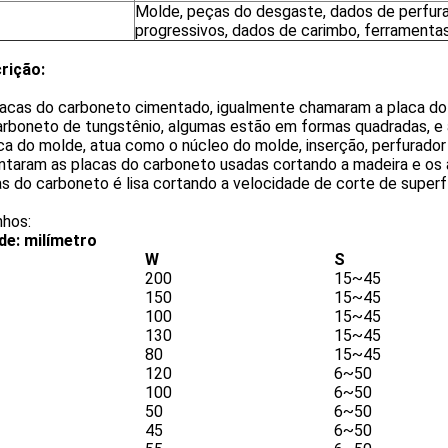
Molde, peças do desgaste, dados de perfur
progressivos, dados de carimbo, ferramentas
rição:
lacas do carboneto cimentado, igualmente chamaram a placa do 
arboneto de tungstênio, algumas estão em formas quadradas, e
ica do molde, atua como o núcleo do molde, inserção, perfurador
ntaram as placas do carboneto usadas cortando a madeira e os
s do carboneto é lisa cortando a velocidade de corte de superfí
hos:
de: milímetro
W
S
200
15~45
150
15~45
100
15~45
130
15~45
80
15~45
120
6~50
100
6~50
50
6~50
45
6~50