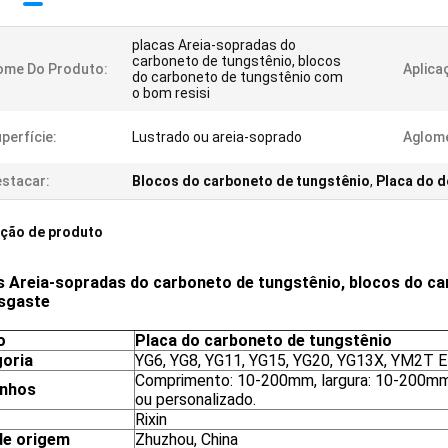
placas Areia-sopradas do
carboneto de tungstênio, blocos
ome Do Produto:
Aplica
do carboneto de tungstênio com
o bom resisi
perfície:
Lustrado ou areia-soprado
Aglom
stacar:
Blocos do carboneto de tungstênio
,
Placa do d
ição de produto
s Areia-sopradas do carboneto de tungstênio, blocos do c
sgaste
o
Placa do carboneto de tungstênio
oria
YG6, YG8, YG11, YG15, YG20, YG13X, YM2T 
Comprimento: 10-200mm, largura: 10-200m
nhos
ou personalizado.
Rixin
de origem
Zhuzhou, China