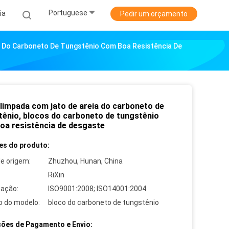
Portuguese
ia
Pedir um orçamento
s Do Carboneto De Tungstênio Com Boa Resistência De
 limpada com jato de areia do carboneto de
tênio, blocos do carboneto de tungstênio
oa resistência de desgaste
es do produto:
de origem:
Zhuzhou, Hunan, China
RiXin
cação:
ISO9001:2008; ISO14001:2004
 do modelo:
bloco do carboneto de tungstênio
ões de Pagamento e Envio: