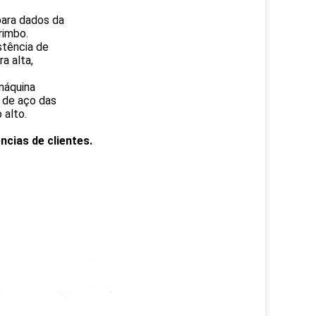
para dados da
rimbo.
stência de
a alta,
 máquina
. de aço das
 alto.
cias de clientes.