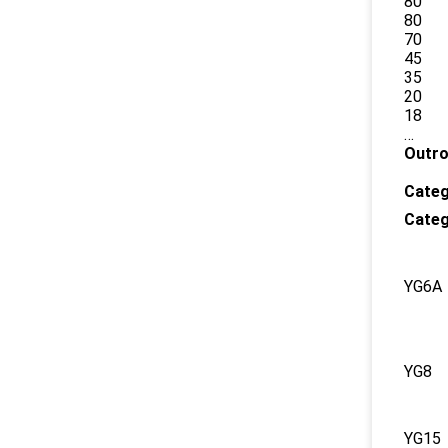
80
80
70
45
35
20
18
…
Outro
Categ
Categ
YG6A
YG8
YG15