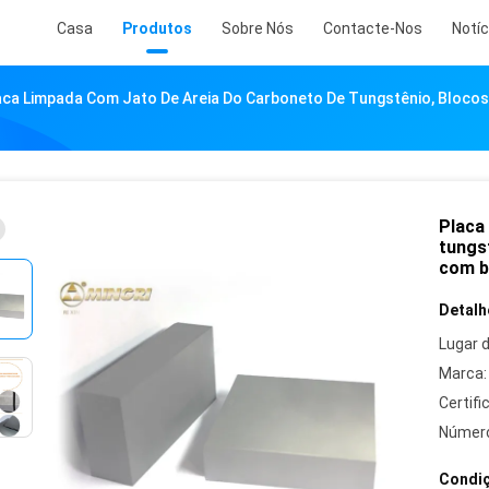
Casa
Produtos
Sobre Nós
Contacte-Nos
Notíc
aca Limpada Com Jato De Areia Do Carboneto De Tungstênio, Bloco
Placa
tungs
com b
Detalh
Lugar 
Marca:
Certifi
Número
Condiç