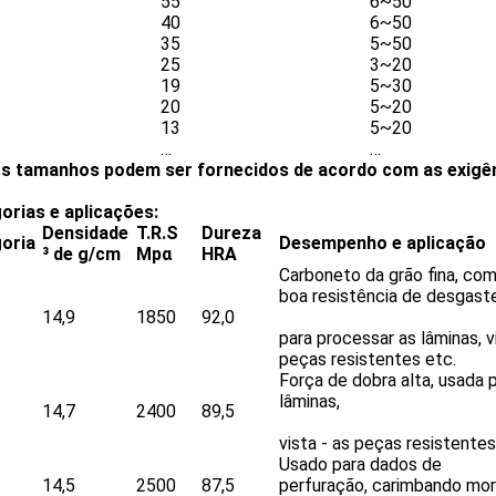
55
6~50
40
6~50
35
5~50
25
3~20
19
5~30
20
5~20
13
5~20
…
…
s tamanhos podem ser fornecidos de acordo com as exigênc
orias e aplicações:
Densidade
T.R.S
Dureza
oria
Desempenho e aplicação
³ de g/cm
Mpα
HRA
Carboneto da grão fina, com
boa resistência de desgast
14,9
1850
92,0
para processar as lâminas, v
peças resistentes etc.
Força de dobra alta, usada
lâminas,
14,7
2400
89,5
vista - as peças resistentes
Usado para dados de
14,5
2500
87,5
perfuração, carimbando mor