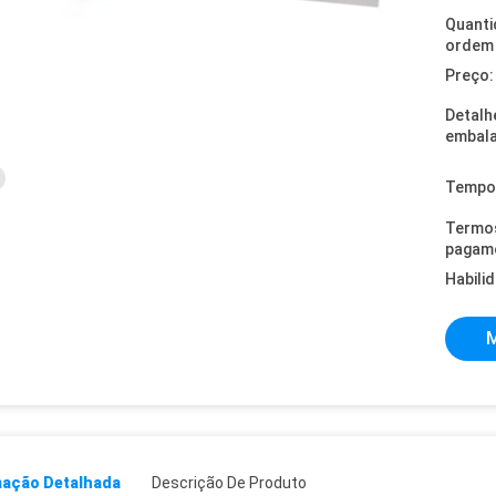
Quanti
ordem 
Preço:
Detalh
embal
Tempo 
Termo
pagam
Habili
M
mação Detalhada
Descrição De Produto