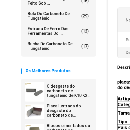
(16)
Feito Sob ...
Bola Do Carboneto De
(29)
Tungstênio
N
Estrada De Ferro Das
(12)
Ferramentas Do ...
Su
Bucha De Carboneto De
(17)
Tungstênio
De
Descr
Os Melhores Produtos
placa
O desgaste do
do de
carboneto de
tungstênio de K10 K20
Artig
chapeia blocos
Categ
lustrados embarca
Placa lustrada do
placas da matéria
desgaste do
Tama
prima da folha
carboneto de
tungstênio
Tipo
Blocos cimentados do
País 