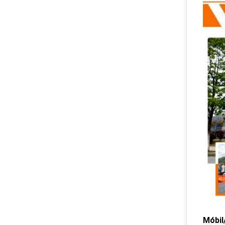
Móbil