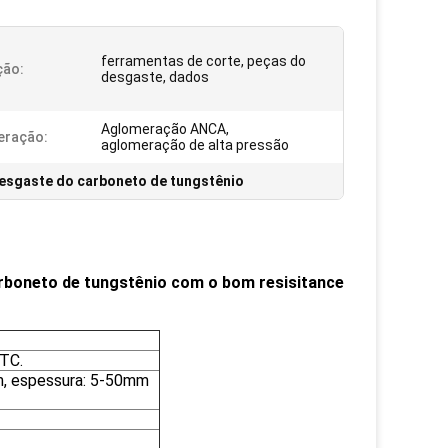
ferramentas de corte, peças do
ção:
desgaste, dados
Aglomeração ANCA,
eração:
aglomeração de alta pressão
esgaste do carboneto de tungstênio
arboneto de tungstênio com o bom resisitance
ETC.
m, espessura: 5-50mm