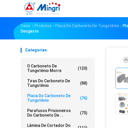
Casa
Produtos
Placa Do Carboneto De Tungstênio
Pl
Desgaste
Categorias
O Carboneto De
(120)
Tungstênio Morre
Tiras Do Carboneto De
(88)
Tungstênio
Placa Do Carboneto De
(76)
Tungstênio
Parafusos Prisioneiros
(75)
Do Carboneto De ...
Lâmina De Cortador Do
(111)